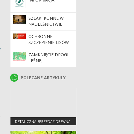
SZLAKI KONNE W
NADLEŚNICTWIE
GORLICE
OCHRONNE
SZCZEPIENIE LISÓW
W WOJEWÓDZTWIE
?
PODKARPACKIM -
ZAMKNIĘCIE DROGI
AKCJA DODATKOWA
LEŚNEJ
POLECANE ARTYKUŁY
POLECANE ARTYKUŁY
t
DETALICZNA SPRZEDAŻ DREWNA