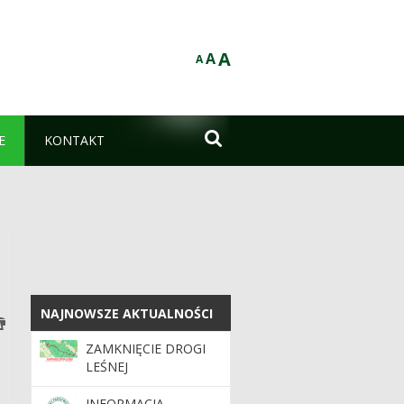
A
A
A

E
KONTAKT
NAJNOWSZE AKTUALNOŚCI
NAJNOWSZE AKTUALNOŚCI
ZAMKNIĘCIE DROGI
LEŚNEJ
INFORMACJA