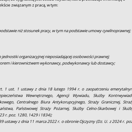
kście związanym z pracą, w tym:
podstawie niż stosunek pracy, w tym na podstawie umowy cywilnoprawnej;
jednostki organizacyjnej nieposiadającej osobowości prawnej;
zorem i kierownictwem wykonawcy, podwykonawcy lub dostawcy;
t. 1 ust. 1 ustawy z dnia 18 lutego 1994 r. o zaopatrzeniu emerytalny
 Bezpieczeństwa Wewnętrznego, Agencji Wywiadu, Służby Kontrwywiad
wego, Centralnego Biura Antykorupcyjnego, Straży Granicznej, Straż
aństwa, Państwowej Straży Pożarnej, Służby Celno-Skarbowej i Służb
023 r. poz. 1280, 1429 i 1834);
39 ustawy z dnia 11 marca 2022 r. o obronie Ojczyzny (Dz. U. z 2024 r. poz