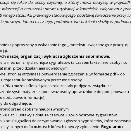
osuje się także do osoby fizycznej, o której mowa powyżej, w przypadk
o informacji o naruszeniu prawa uzyskanej w kontekście związanym z prac
b innego stosunku prawnego stanowiącego podstawę świadczenia pracy lu
cie prawnym lub na rzecz tego podmiotu, lub pełnienia służby w podmioci
aniesz poproszony o wskazanie tego „kontekstu związanego z pracą” (tj.
cją).
ch naszej organizacji wyklucza zgłoszenia anonimowe.
iera mechanizmy chroniące sygnalistów (a czasem także inne osoby np.
) m.in. przed działaniami odwetowymi.
nej stronie) otrzymasz potwierdzenie zgłoszenia (w formacie pdf – do
 na urządzeniu kontrolowanym przez inne osoby.
u PINu możesz śledzić jakie kroki zostały podjęte w związku ze
oszenie systematycznie, ponieważ osoby upoważnione do podejmowania
o dodatkowe informacje);
wy do odgadnięcia.
 chronić przed osobami nieuprawnionymi.
. 28 ust. 1 ustawy z dnia 14 czerwca 2024 o ochronie sygnalistów
plikacji Esignaller) do przyjmowania zgłoszeń sygnalistów, która zapewni
isty i innych osób m.in. tych których dotyczy zgłoszenie.
Regulamin