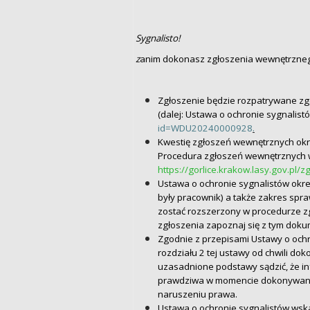
Sygnalisto!
z
anim dokonasz zgłoszenia wewnętrznego
Zgłoszenie będzie rozpatrywane zgo
(dalej: Ustawa o ochronie sygnalist
id=WDU20240000928
.
Kwestię zgłoszeń wewnętrznych okre
Procedura zgłoszeń wewnętrznych w 
https://gorlice.krakow.lasy.gov.pl/
Ustawa o ochronie sygnalistów okre
były pracownik) a także zakres spr
zostać rozszerzony w procedurze z
zgłoszenia zapoznaj się z tym dok
Zgodnie z przepisami Ustawy o ochr
rozdziału 2 tej ustawy od chwili do
uzasadnione podstawy sądzić, że in
prawdziwa w momencie dokonywania 
naruszeniu prawa.
Ustawa o ochronie sygnalistów wskaz