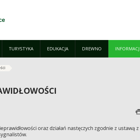
ce
TURYSTYKA
EDUKACJA
DREWNO
INFORMACJ
ści
RAWIDŁOWOŚCI
eprawidłowości oraz działań nastęczych zgodnie z ustawą z
sygnalistów.