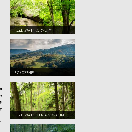
REZERWAT "KORNUTY"
POŁOŻENIE
m
u
y
y
REZERWAT "JELENIA GÓRA" IM.
STANISŁAWA GABRYELA
.