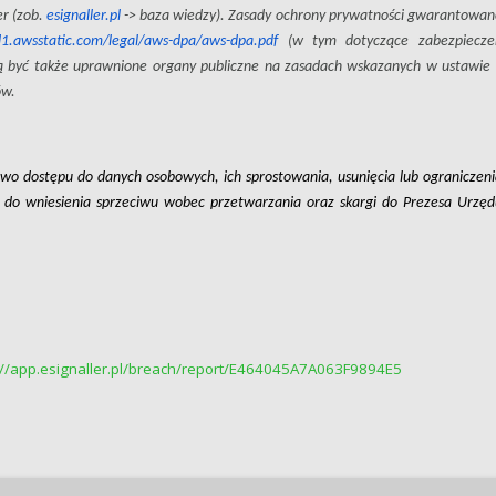
er (zob.
esignaller.pl
-> baza wiedzy). Zasady ochrony prywatności gwarantowan
d1.awsstatic.com/legal/aws-dpa/aws-dpa.pdf
(w tym dotyczące zabezpiecze
ą być także uprawnione organy publiczne na zasadach wskazanych w ustawie 
ów.
wo dostępu do danych osobowych, ich sprostowania, usunięcia lub ograniczeni
 do wniesienia sprzeciwu wobec przetwarzania oraz skargi do Prezesa Urzęd
://app.esignaller.pl/breach/report/E464045A7A063F9894E5