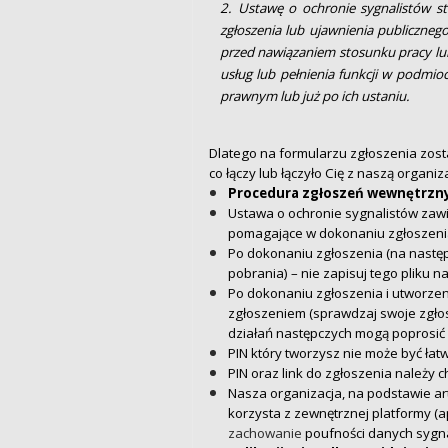
2. Ustawę o ochronie sygnalistów st
zgłoszenia lub ujawnienia publiczneg
przed nawiązaniem stosunku pracy lu
usług lub pełnienia funkcji w podmio
prawnym lub już po ich ustaniu.
Dlatego na formularzu zgłoszenia zost
co łączy lub łączyło Cię z naszą organiza
Procedura zgłoszeń wewnętrzny
Ustawa o ochronie sygnalistów zaw
pomagające w dokonaniu zgłoszenia
Po dokonaniu zgłoszenia (na następ
pobrania) – nie zapisuj tego pliku
Po dokonaniu zgłoszenia i utworzeni
zgłoszeniem (sprawdzaj swoje zgł
działań następczych mogą poprosić 
PIN który tworzysz nie może być łat
PIN oraz link do zgłoszenia należy
Nasza organizacja, na podstawie art
korzysta z zewnętrznej platformy (a
zachowanie
poufności danych sygnal