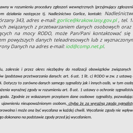
awny w rozumieniu procedury zgłoszeń wewnętrznych (przyjmujący zgłoszeni
Nadleśnictw
m działania następcze tj. Nadleśnictwo Gorlice, kontakt:
górzany 343, adres e-mail:
gorlice@krakow.lasy.gov.pl
, tel. 1
ach związanych z przetwarzaniem danych osobowych oraz 
ących na mocy RODO, może Pan/Pani kontaktować się 
iem powyższych danych teleadresowych lub z wyznaczony
rony Danych na adres e-mail:
iod@comp.net.pl
.
, zakresie i przez okres niezbędny do realizacji obowiązków związanych 
ów (podstawa przetwarzania danych: art. 6 ust. 1 lit. c) RODO w zw. z ustawą 
4. Dotyczy to zarówno danych samego sygnalisty jak i innych osób, w tym osoby
ażenia wyraźnej zgody w rozumieniu art. 8 ust. 1 ustawy o ochronie sygnalistó
zgoda. Zgodnie ze wskazanym przepisem dane osobowe sygnalisty, pozwalając
ją ujawnieniu nieupoważnionym osobom,
chyba że za wyraźną zgodą sygnalisty
browolna i może ona być wycofana w każdej chwili. Wycofanie zgody nie wpływ
go dokonano na podstawie zgody przed jej wycofaniem.