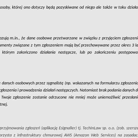
e osoby, której ono dotyczy będą pozyskiwane od niego ale także w toku działa
azują m.in., że dane osobowe przetwarzane w związku z przyjęciem zgłoszeni
dokumenty związane z tym zgłoszeniem mają być przechowywane przez okres 3 la
tórym zakończono działania następcze, lub po zakończeniu postępowan
 danych osobowych przez sygnalistę (np. wskazanych na formularzu zgłoszenia
 zgłoszenia i prowadzenia działań następczych. Natomiast brak podania danych 
Twoje zgłoszenie zostanie odrzucone nie mniej może uniemożliwić przesłani
otnej.
rzyjmowania zgłoszeń (aplikację Esignaller) tj. TechInLaw sp. o.o. (zob. szersz
korzysta z infrastruktury chmurowej AWS (Amazon Web Services) na zasadac