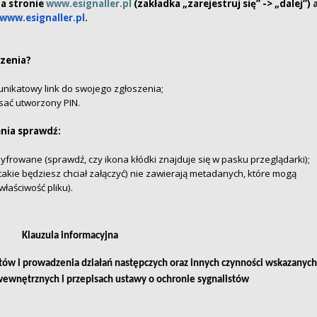
 na stronie
www.esignaller.pl
(zakładka „zarejestruj się” -> „dalej”)
www.esignaller.pl
.
zenia?
unikatowy link do swojego zgłoszenia;
sać utworzony PIN.
nia sprawdź:
zyfrowane (sprawdź, czy ikona kłódki znajduje się w pasku przeglądarki);
takie będziesz chciał załączyć) nie zawierają metadanych, które mogą
właściwość pliku).
Klauzula informacyjna
tów i prowadzenia działań następczych oraz innych czynności wskazanyc
ewnętrznych i przepisach ustawy o ochronie sygnalistów