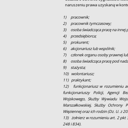
naruszeniu prawa uzyskaną w konte
1) pracownik;
2) pracownik tymczasowy;
3) osoba świadcząca pracę na innej 
4) przedsiębiorca;
5) prokurent;
6) akcjonariusz lub wspólnik;
7) członek organu osoby prawnej lub 
8) osoba świadcząca pracę pod nad
9) stażysta;
10) wolontariusz;
11) praktykant;
12) funkcjonariusz w rozumieniu ar
funkcjonariuszy Policji, Agencji
Wojskowego, Służby Wywiadu Wojsko
Marszałkowskiej, Służby Ochrony P
Więziennej oraz ich rodzin (Dz. U. z 2
13) żołnierz w rozumieniu art. 2 pkt 
248 i 834).