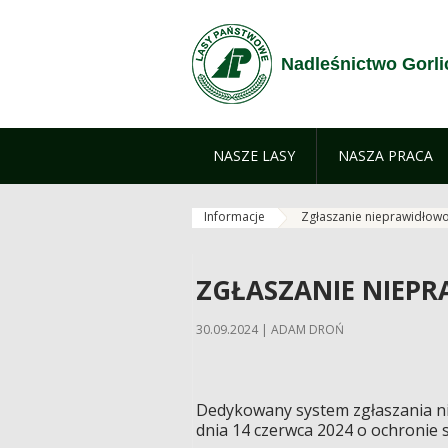
Przejdź do treści
Nadleśnictwo Gorli
NASZE LASY
NASZA PRACA
Informacje
Zgłaszanie nieprawidłowo
ZGŁASZANIE NIEP
30.09.2024 | ADAM DROŃ
Dedykowany system zgłaszania ni
dnia 14 czerwca 2024 o ochronie 