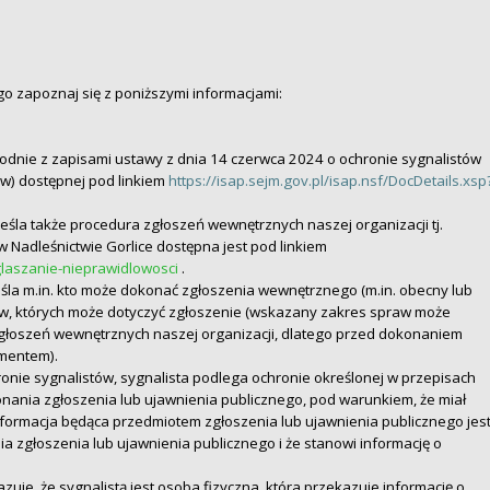
 zapoznaj się z poniższymi informacjami:
dnie z zapisami ustawy z dnia 14 czerwca 2024 o ochronie sygnalistów
ów) dostępnej pod linkiem
https://isap.sejm.gov.pl/isap.nsf/DocDetails.xsp
śla także procedura zgłoszeń wewnętrznych naszej organizacji tj.
Nadleśnictwie Gorlice dostępna jest pod linkiem
zglaszanie-nieprawidlowosci
.
śla m.in. kto może dokonać zgłoszenia wewnętrznego (m.in. obecny lub
aw, których może dotyczyć zgłoszenie (wskazany zakres spraw może
głoszeń wewnętrznych naszej organizacji, dlatego przed dokonaniem
umentem).
onie sygnalistów, sygnalista podlega ochronie określonej w przepisach
konania zgłoszenia lub ujawnienia publicznego, pod warunkiem, że miał
formacja będąca przedmiotem zgłoszenia lub ujawnienia publicznego jes
zgłoszenia lub ujawnienia publicznego i że stanowi informację o
uje, że sygnalistą jest osoba fizyczna, która przekazuje informację o