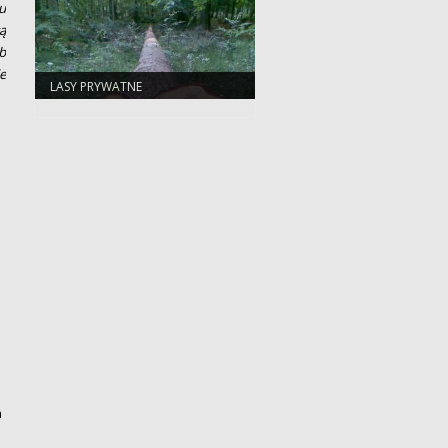
u
ą
b
e
LASY PRYWATNE
a